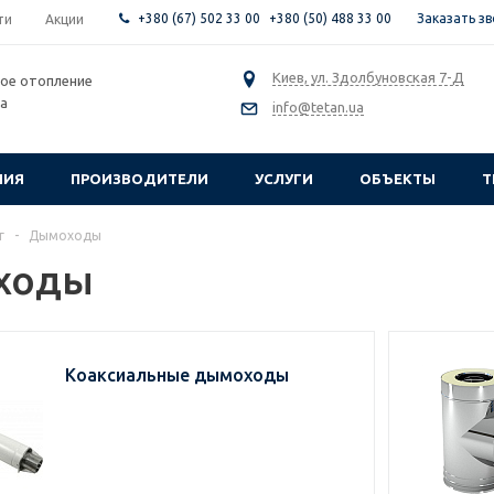
+380 (67) 502 33 00
+380 (50) 488 33 00
Заказать з
ти
Акции
Киев, ул. Здолбуновская 7-Д
ое отопление
са
info@tetan.ua
НИЯ
ПРОИЗВОДИТЕЛИ
УСЛУГИ
ОБЪЕКТЫ
Т
г
-
Дымоходы
ходы
Коаксиальные дымоходы