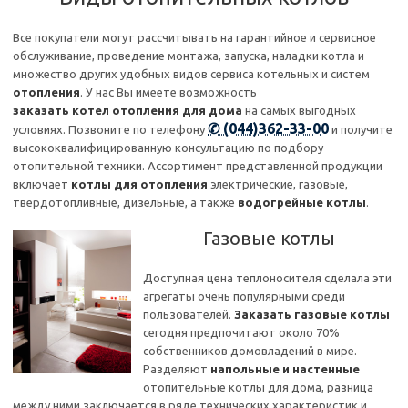
Все покупатели могут рассчитывать на гарантийное и сервисное
обслуживание, проведение монтажа, запуска, наладки котла и
множество других удобных видов сервиса котельных и систем
отопления
. У нас Вы имеете возможность
заказать котел отопления для дома
на самых выгодных
✆ (044)362-33-00
условиях. Позвоните по телефону
и получите
высококвалифицированную консультацию по подбору
отопительной техники. Ассортимент представленной продукции
включает
котлы для отопления
электрические, газовые,
твердотопливные, дизельные, а также
водогрейные котлы
.
Газовые котлы
Доступная цена теплоносителя сделала эти
агрегаты очень популярными среди
пользователей.
Заказать газовые котлы
сегодня предпочитают около 70%
собственников домовладений в мире.
Разделяют
напольные и настенные
отопительные котлы для дома, разница
между ними заключается в ряде технических характеристик и