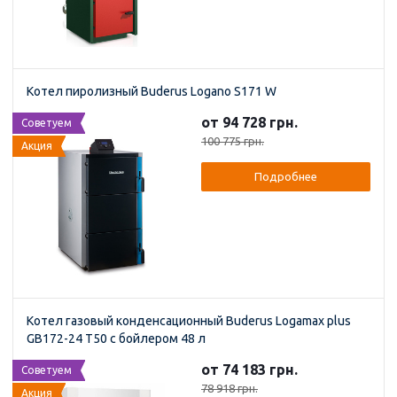
Котел пиролизный Buderus Logano S171 W
от 94 728 грн.
Советуем
100 775 грн.
Акция
Подробнее
Котел газовый конденсационный Buderus Logamax plus
GB172-24 T50 с бойлером 48 л
от 74 183 грн.
Советуем
78 918 грн.
Акция