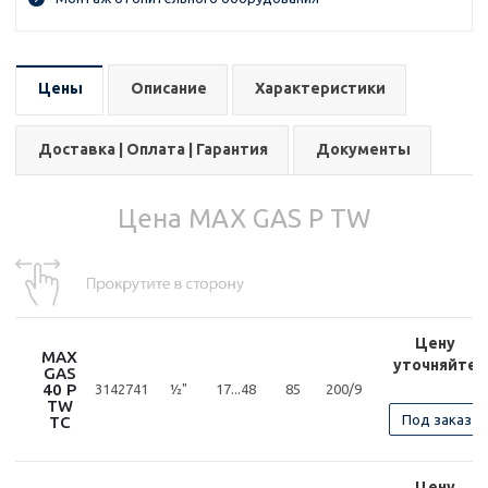
Цены
Описание
Характеристики
Доставка | Оплата | Гарантия
Документы
Цена MAX GAS P TW
Цену
MAX
уточняйте
GAS
40 P
3142741
½"
17...48
85
200/9
TW
Под заказ
TC
Цену