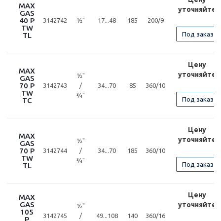
MAX
уточняйте
GAS
40 P
3142742
½"
17...48
185
200/9
TW
Под заказ
TL
Цену
MAX
уточняйте
½"
GAS
70 P
3142743
/
34...70
85
360/10
TW
¾"
Под заказ
TC
Цену
MAX
уточняйте
½"
GAS
70 P
3142744
/
34...70
185
360/10
TW
¾"
Под заказ
TL
Цену
MAX
GAS
уточняйте
½"
105
3142745
/
49...108
140
360/16
P