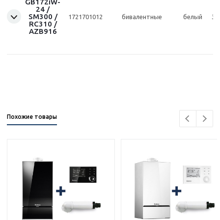
GB172iW-
24 /
SM300 /
1721701012
бивалентные
белый
30
RC310 /
AZB916
Похожие товары