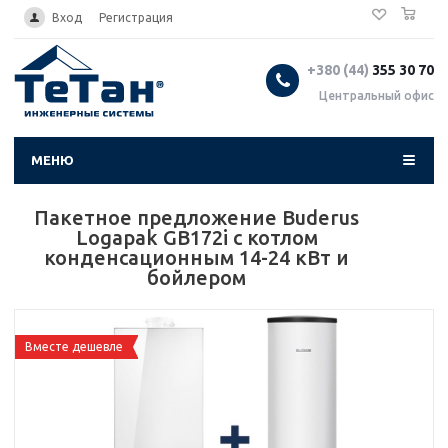
0
...
Вход
Регистрация
+380 (44)
355 30 70
Центральный офис
МЕНЮ
Пакетное предложение Buderus
Logapak GB172i с котлом
конденсационным 14-24 кВт и
бойлером
Вместе дешевле