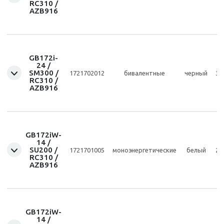
RC310 /
AZB916
GB172i-
24 /
SM300 /
1721702012
бивалентные
черный
30
RC310 /
AZB916
GB172iW-
14 /
SU200 /
1721701005
моноэнергетические
белый
20
RC310 /
AZB916
GB172iW-
14 /