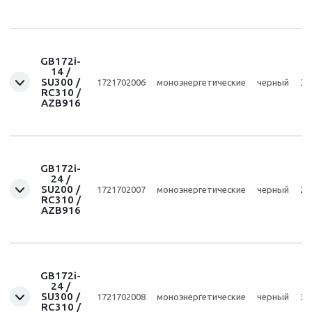
GB172i-
14 /
SU300 /
1721702006
моноэнергетические
черный
30
RC310 /
AZB916
GB172i-
24 /
SU200 /
1721702007
моноэнергетические
черный
20
RC310 /
AZB916
GB172i-
24 /
SU300 /
1721702008
моноэнергетические
черный
30
RC310 /