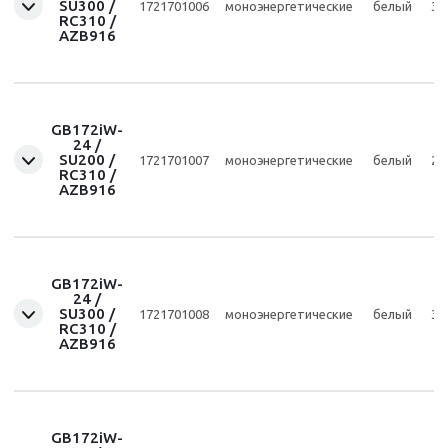
SU300 /
1721701006
моноэнергетические
белый
30
RC310 /
AZB916
GB172iW-
24 /
SU200 /
1721701007
моноэнергетические
белый
20
RC310 /
AZB916
GB172iW-
24 /
SU300 /
1721701008
моноэнергетические
белый
30
RC310 /
AZB916
GB172iW-