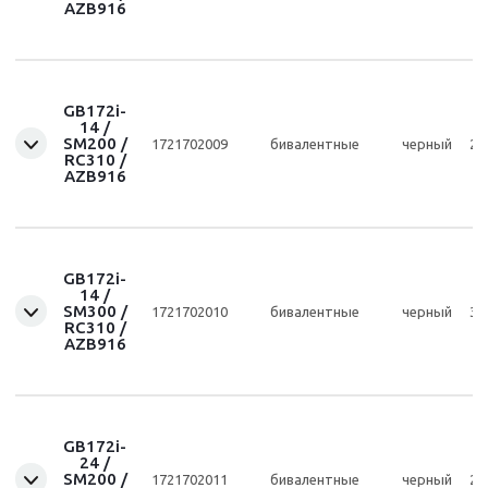
AZB916
GB172i-
14 /
SM200 /
1721702009
бивалентные
черный
20
RC310 /
AZB916
GB172i-
14 /
SM300 /
1721702010
бивалентные
черный
30
RC310 /
AZB916
GB172i-
24 /
SM200 /
1721702011
бивалентные
черный
20