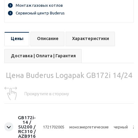
Монтаж газовых котлов
Сервисный центр Buderus
Цены
Описание
Характеристики
Доставка | Оплата | Гарантия
Цена Buderus Logapak GB172i 14/24
GB172i-
14 /
SU200 /
1721702005
моноэнергетические
черный
20
RC310 /
AZB916