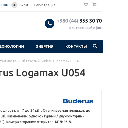
0
вонок
Вход
Регистрация
+380 (44)
355 30 70
Центральный офис
ЕХНОЛОГИИ
ЭНЕРГИЯ
КОНТАКТЫ
тел настенный газовый Buderus Logamax U054
rus Logamax U054
ощность: от 7 до 24 кВт. Отапливаемая площадь: до
ный. Назначение: одноконтурный / двухконтурный
ВС). Камера сгорания: открытая. КПД: 93 %.