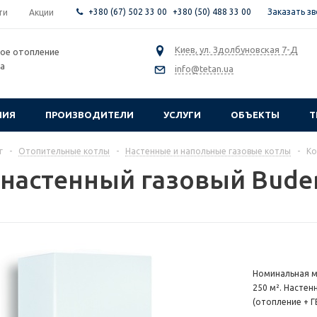
+380 (67) 502 33 00
+380 (50) 488 33 00
Заказать з
ти
Акции
Киев, ул. Здолбуновская 7-Д
ое отопление
са
info@tetan.ua
НИЯ
ПРОИЗВОДИТЕЛИ
УСЛУГИ
ОБЪЕКТЫ
Т
г
-
Отопительные котлы
-
Настенные и напольные газовые котлы
-
Ко
 настенный газовый Bude
Номинальная м
250 м². Настен
(отопление + Г