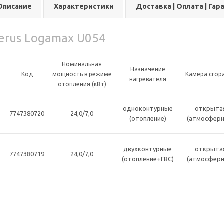
Описание
Характеристики
Доставка | Оплата | Гар
erus Logamax U054
Номинальная
Назначение
е
Код
мощность в режиме
Камера сгор
нагревателя
отопления (кВт)
одноконтурные
открыта
7747380720
24,0/7,0
(отопление)
(атмосферн
двухконтурные
открыта
7747380719
24,0/7,0
(отопление+ГВС)
(атмосферн