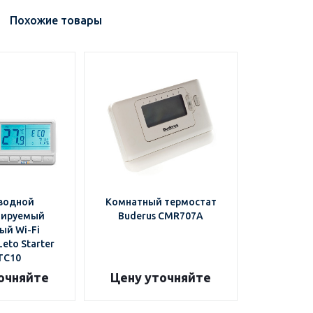
Похожие товары
водной
Комнатный термостат
мируемый
Buderus CMR707A
ый Wi-Fi
eto Starter
LTC10
очняйте
Цену уточняйте