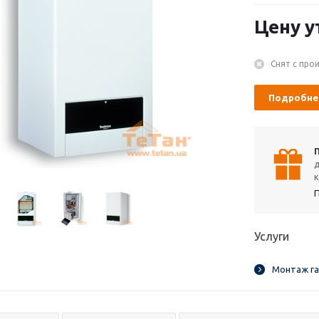
Цену у
Снят с про
Подробне
к
Услуги
Монтаж га