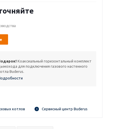
точняйте
изводства
е
Подарок!
Коаксиальный горизонтальный комплект
дымохода для подключения газового настенного
отла Buderus.
Подробности
зовых котлов
Сервисный центр Buderus