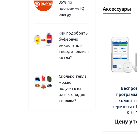
35% по
программе IQ
Аксессуары
energy
Как подобрать
буферную
емкость для
твердотопливного
котла?
Сколько тепла
можно
Беспро
получить из
програм
разных видов
комнатн
топлива?
термостат L
Kit 
Цену ут