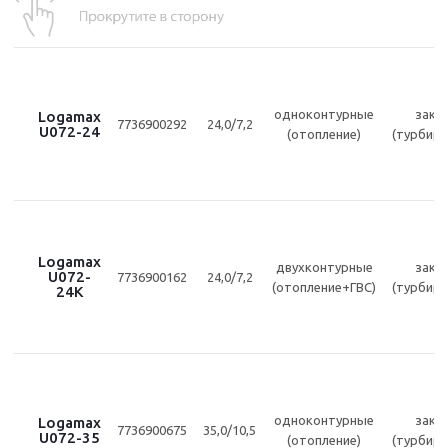
одноконтурные
закр
Logamax
7736900292
24,0/7,2
U072-24
(отопление)
(турбир
Logamax
двухконтурные
закр
U072-
7736900162
24,0/7,2
(отопление+ГВС)
(турбир
24K
одноконтурные
закр
Logamax
7736900675
35,0/10,5
U072-35
(отопление)
(турбир