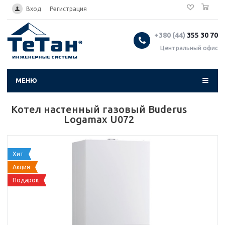
0
...
Вход
Регистрация
+380 (44)
355 30 70
Центральный офис
МЕНЮ
Котел настенный газовый Buderus
Logamax U072
Хит
Акция
Подарок