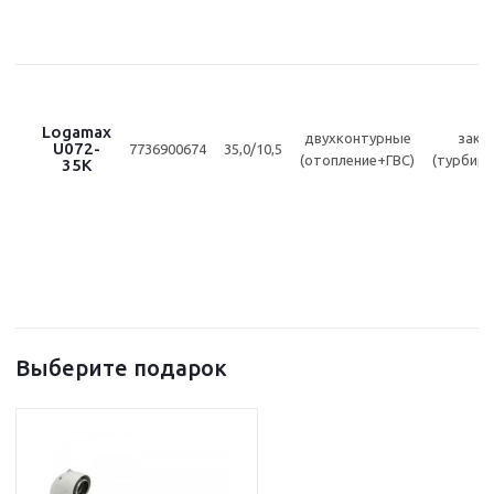
Logamax
двухконтурные
закр
U072-
7736900674
35,0/10,5
(отопление+ГВС)
(турбир
35K
Выберите подарок