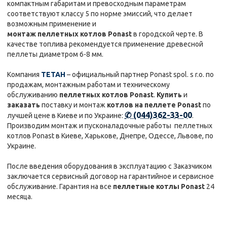
компактным габаритам и превосходным параметрам
соответствуют классу 5 по норме эмиссий, что делает
возможным применение и
монтаж пеллетных котлов Ponast
в городской черте. В
качестве топлива рекомендуется применение древесной
пеллеты диаметром 6-8 мм.
Компания
ТЕТАН
– официальный партнер Ponast spol. s r.o. по
продажам, монтажным работам и техническому
обслуживанию
пеллетных котлов Ponast
.
Купить
и
заказать
поставку и монтаж
котлов на пеллете Ponast
по
✆ (044)362-33-00
лучшей цене в Киеве и по Украине:
.
Производим монтаж и пусконаладочные работы пеллетных
котлов Ponast в Киеве, Харькове, Днепре, Одессе, Львове, по
Украине.
После введения оборудования в эксплуатацию с Заказчиком
заключается сервисный договор на гарантийное и сервисное
обслуживание. Гарантия на все
пеллетные котлы Ponast
24
месяца.