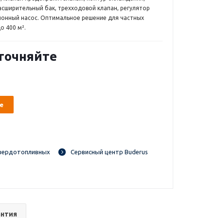
сширительный бак, трехходовой клапан, регулятор
ционный насос. Оптимальное решение для частных
о 400 м².
точняйте
е
вердотопливных
Сервисный центр Buderus
антия