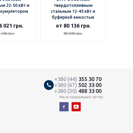
м 22-50 кВт и
твердотопливным
твер
ккумулятором
стальным 12-45 кВт и
чугун
буферной емкостью
бако
6 021 грн.
от 80 136 грн.
Цену
 246 грн.
89 040 грн.
+380 (44)
355 30 70
+380 (67)
502 33 00
+380 (50)
488 33 00
Мы в социальных сетях: