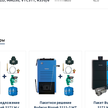
2D, MAG50, VTC511, RS30/6
1111118635
42,0
ары
редложение
Пакетное решение
Пакет Bu
pak S171 W с
Buderus Biopak S111-2 WT
S171 