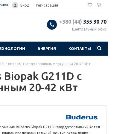
0
вонок
Вход
Регистрация
+380 (44)
355 30 70
Центральный офис
ЕХНОЛОГИИ
ЭНЕРГИЯ
КОНТАКТЫ
1D с котлом твердотопливным чугунным 20-42 кВт
 Biopak G211D с
ным 20-42 кВт
ложение Buderus Biopak G211D: твердотопливный котел
т, клапан предохранительный, контур охлаждения,