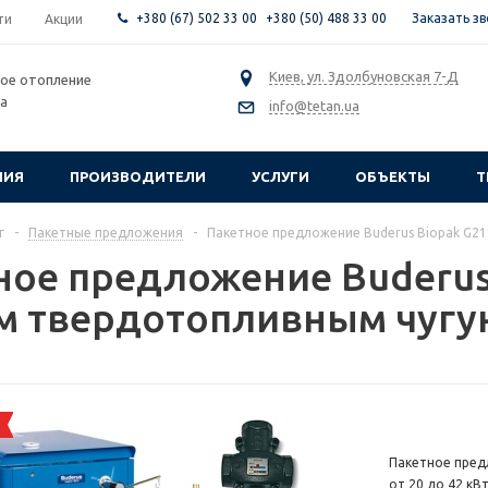
+380 (67) 502 33 00
+380 (50) 488 33 00
Заказать з
ти
Акции
Киев, ул. Здолбуновская 7-Д
ое отопление
са
info@tetan.ua
НИЯ
ПРОИЗВОДИТЕЛИ
УСЛУГИ
ОБЪЕКТЫ
Т
г
-
Пакетные предложения
-
Пакетное предложение Buderus Biopak G21
ное предложение Buderus
м твердотопливным чугун
Пакетное пред
от 20 до 42 кВ