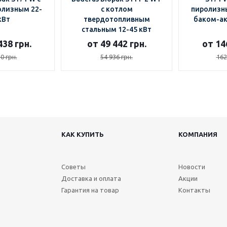
олизным 22-
с котлом
пиролизны
кВт
твердотопливным
баком-а
стальным 12-45 кВт
438 грн.
от 49 442 грн.
от 14
0 грн.
54 936 грн.
162
КАК КУПИТЬ
КОМПАНИЯ
Советы
Новости
Доставка и оплата
Акции
Гарантия на товар
Контакты