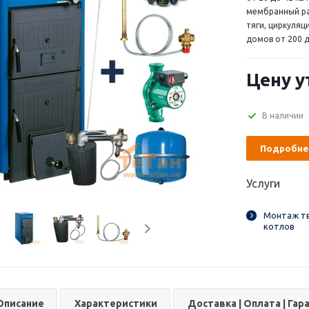
мембранный ра
тяги, циркуля
домов от 200 д
Цену у
В наличии
Подробне
Услуги
Монтаж т
котлов
Описание
Характеристики
Доставка | Оплата | Гар