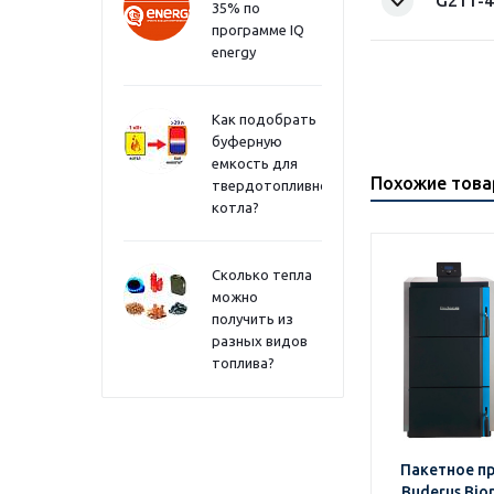
G211-4
35% по
программе IQ
energy
Как подобрать
буферную
емкость для
Похожие тов
твердотопливного
котла?
Сколько тепла
можно
получить из
разных видов
топлива?
Пакетное п
Buderus Bio