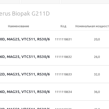
erus Biopak G211D
Наименование
Код
Номинальная мощность
0D, MAG25, VTC511, RS30/6
1111118631
20,0
6D, MAG25, VTC511, RS30/6
1111118632
26,0
2D, MAG35, VTC511, RS30/6
1111118633
32,0
6D, MAG35, VTC511, RS30/6
1111118634
36,0