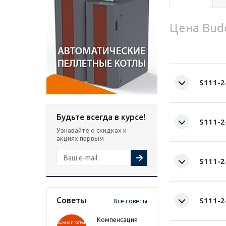
Цена Bud
S111-2
Будьте всегда в курсе!
S111-2
Узнавайте о скидках и
акциях первым
S111-2
Советы
S111-2
Все советы
Компенсация