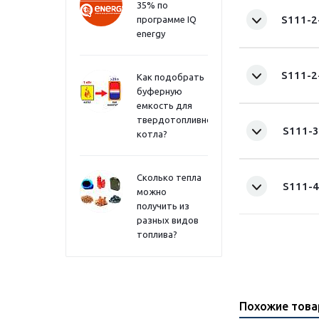
35% по
S111-2
программе IQ
energy
S111-2
Как подобрать
буферную
емкость для
твердотопливного
S111-3
котла?
Сколько тепла
S111-4
можно
получить из
разных видов
топлива?
Похожие тов