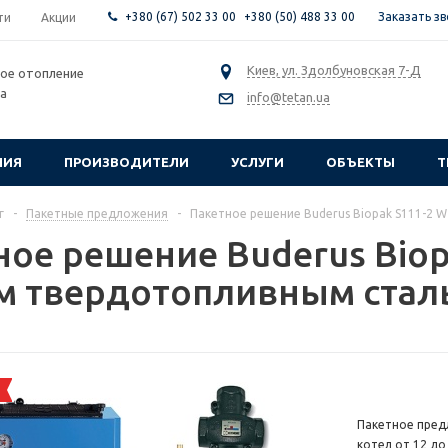
+380 (67) 502 33 00
+380 (50) 488 33 00
Заказать з
ти
Акции
Киев, ул. Здолбуновская 7-Д
ое отопление
са
info@tetan.ua
НИЯ
ПРОИЗВОДИТЕЛИ
УСЛУГИ
ОБЪЕКТЫ
Т
г
-
Пакетные предложения
-
Пакетное решение Buderus Biopak S111-2 
ное решение Buderus Biop
м твердотопливным сталь
Пакетное пред
котел от 12 д