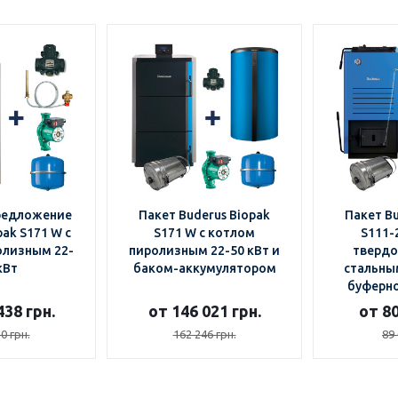
редложение
Пакет Buderus Biopak
Пакет Bu
pak S171 W с
S171 W с котлом
S111-
олизным 22-
пиролизным 22-50 кВт и
тверд
кВт
баком-аккумулятором
стальным
буферн
438 грн.
от 146 021 грн.
от 80
0 грн.
162 246 грн.
89 