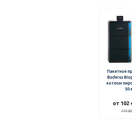
Пакетное п
Buderus Bio
котлом пир
50 
от 102 
113 82