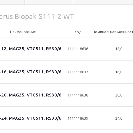
erus Biopak S111-2 WT
Наименование
Код
Номинальная мощность
-12, MAG25, VTC511, RS30/6
1111118636
12,0
-16, MAG25, VTC511, RS30/6
1111118637
16,0
-20, MAG25, VTC511, RS30/6
1111118638
20,0
-24, MAG25, VTC511, RS30/6
1111118639
24,0