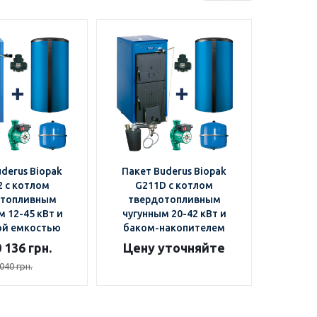
derus Biopak
Пакет Buderus Biopak
Пакетн
2 с котлом
G211D с котлом
Buderu
отопливным
твердотопливным
 12-45 кВт и
чугунным 20-42 кВт и
твер
ой емкостью
баком-накопителем
чугун
 136 грн.
Цену уточняйте
Цену
040 грн.