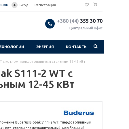
0
вонок
Вход
Регистрация
+380 (44)
355 30 70
Центральный офис
ЕХНОЛОГИИ
ЭНЕРГИЯ
КОНТАКТЫ
WT с котлом твердотопливным стальным 12-45 кВт
ak S111-2 WT с
ным 12-45 кВт
ложение Buderus Biopak S111-2 WT: твердотопливный
о 45 кВт, клапан предохранительный, мембранный