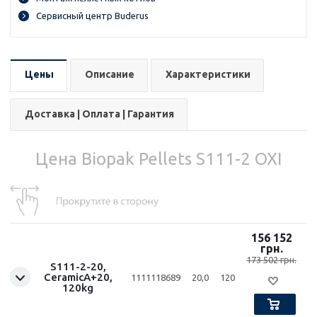
Сервисный центр Buderus
Цены
Описание
Характеристики
Доставка | Оплата | Гарантия
Цена Biopak Pellets S111-2 OXI
156 152
грн.
173 502 грн.
S111-2-20,
CeramicA+20,
1111118689
20,0
120
120kg