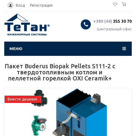
0
...
Вход
Регистрация
+380 (44)
355 30 70
Центральный офис
МЕНЮ
Пакет Buderus Biopak Pellets S111-2 с
твердотопливным котлом и
пеллетной горелкой OXI Ceramik+
Вместе дешевле